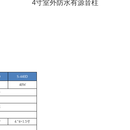
4寸室外防水有源音柱
D
S-440D
40W
号
率
寸
4."4+1.5寸