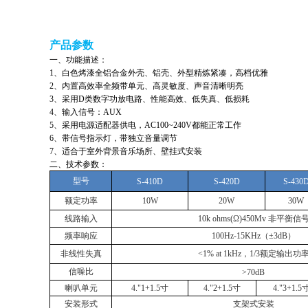
产品参数
一、功能描述：
1、白色烤漆全铝合金外壳、铝壳、外型精炼紧凑，高档优雅
2、内置高效率全频带单元、高灵敏度、声音清晰明亮
3、采用D类数字功放电路、性能高效、低失真、低损耗
4、输入信号：AUX
5、采用电源适配器供电，AC100~240V都能正常工作
6、带信号指示灯，带独立音量调节
7、适合于室外背景音乐场所、壁挂式安装
二、技术参数：
型号
S-410D
S-420D
S-430
额定功率
10W
20W
30W
线路输入
10k ohms(Ω)450Mv 非平衡信
频率响应
100Hz-15KHz（±3dB）
非线性失真
<1% at 1kHz，1/3额定输出功
信噪比
>70dB
喇叭单元
4."1+1.5寸
4."2+1.5寸
4."3+1.5
安装形式
支架式安装