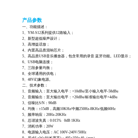
产品参数
一、功能描述：
1、YM-S12系列提供12路输入；
2、新型超低噪声设计；
3、高增益话放；
4、内置高品质混响芯片；
5、高品质USB音乐播放器，包含常用的录音.蓝牙功能。LED显示；
6、USB电脑连接；
7、三段参量均衡；
8、全球通用的供电；
9、48V幻象电源。
二、技术参数：
1、音频输入：至大输入电平：+10dBu/至小输入电平-58dBu
2、音频输出：至大输出电平：+20dBu/标准输出电平+4dBu
3、信噪比S/N：90dB
4、均衡：±15dB，高频10KHz/中频250Hz-8KHz/低频60Hz
5、频率响应：20Hz-20KHz
6、总谐波失真：0.015% 0dB 1KHz
7、消耗功率：20W
8、电源输入电压：AC 100V-240V/50Hz