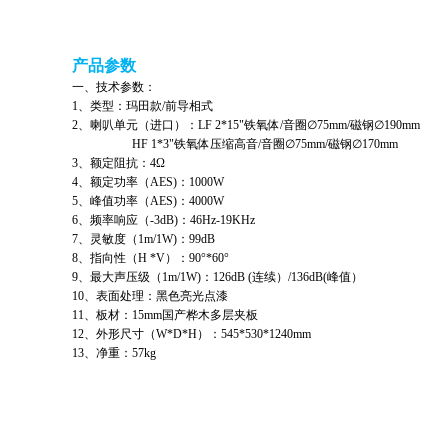
产品参数
一、技术参数：
1、类型：玛田款/前导相式
2、喇叭单元（进口）：LF 2*15"铁氧体/音圈∅75mm/磁钢∅190mm
HF 1*3"铁氧体压缩高音/音圈∅75mm/磁钢∅170mm
3、额定阻抗：4Ω
4、额定功率（AES)：1000W
5、峰值功率（AES)：4000W
6、频率响应（-3dB)：46Hz-19KHz
7、灵敏度（1m/1W)：99dB
8、指向性（H *V）：90°*60°
9、最大声压级（1m/1W)：126dB (连续）/136dB(峰值）
10、表面处理：黑色亮光点漆
11、板材：15mm国产桦木多层夹板
12、外形尺寸（W*D*H）：545*530*1240mm
13、净重：57kg