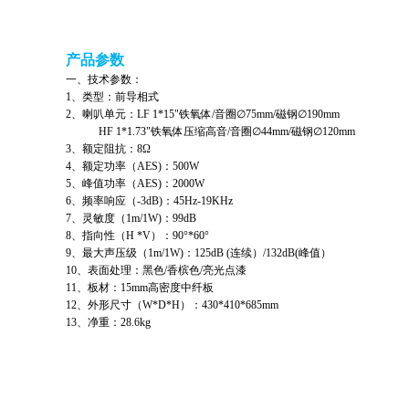
产品参数
一、技术参数：
1、类型：前导相式
2、喇叭单元：LF 1*15"铁氧体/音圈∅75mm/磁钢∅190mm
HF 1*1.73"铁氧体压缩高音/音圈∅44mm/磁钢∅120mm
3、额定阻抗：8Ω
4、额定功率（AES)：500W
5、峰值功率（AES)：2000W
6、频率响应（-3dB)：45Hz-19KHz
7、灵敏度（1m/1W)：99dB
8、指向性（H *V）：90°*60°
9、最大声压级（1m/1W)：125dB (连续）/132dB(峰值）
10、表面处理：黑色/香槟色/亮光点漆
11、板材：15mm高密度中纤板
12、外形尺寸（W*D*H）：430*410*685mm
13、净重：28.6kg